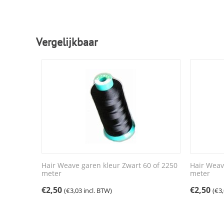
Vergelijkbaar
Hair Weave garen kleur Zwart 60 of 2250
Hair Weav
meter
meter
€
2,50
€
2,50
(
€
3,03
incl. BTW)
(
€
3