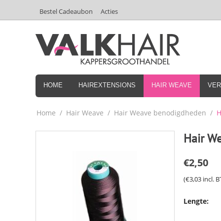
Bestel Cadeaubon
Acties
HOME
HAIREXTENSIONS
HAIR WEAVE
VER
Home
/
Hair Weave
/
Hair Weave benodigdheden
/
H
Hair We
€
2,50
(
€
3,03
incl. 
Lengte: