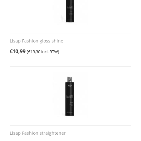
Lisap Fashion gloss shine
€
10,99
(
€
13,30
incl. BTW)
Lisap Fashion straightener