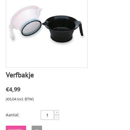
Verfbakje
€
4,99
(
€
6,04
incl. BTW)
+
Aantal:
−