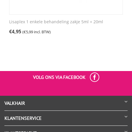
Lisaplex 1 enkele behandeling zakje 5ml + 20ml
€
4,95
(
€
5,99
incl. BTW)
VOLG ONS VIA FACEBOOK
VALKHAIR
KLANTENSERVICE