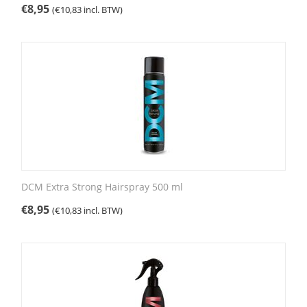
€
8,95
(
€
10,83
incl. BTW)
DCM Extra Strong Hairspray 500 ml
€
8,95
(
€
10,83
incl. BTW)