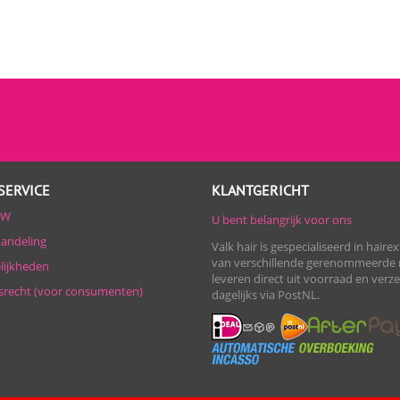
SERVICE
KLANTGERICHT
TW
U bent belangrijk voor ons
handeling
Valk hair is gespecialiseerd in haire
van verschillende gerenommeerde 
lijkheden
leveren direct uit voorraad en ver
srecht (voor consumenten)
dagelijks via PostNL.