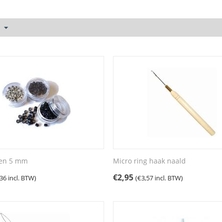
gen 5 mm
Micro ring haak naald
€
2,95
,36
incl. BTW)
(
€
3,57
incl. BTW)