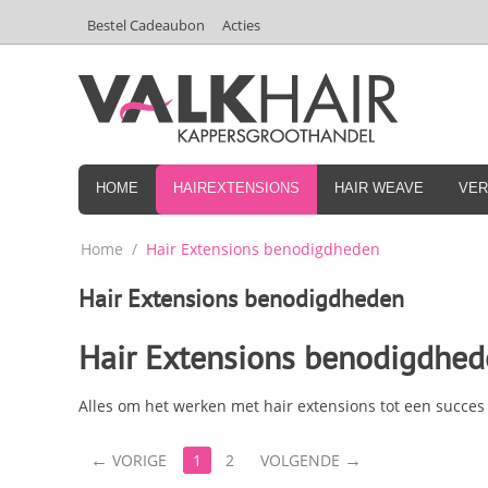
Bestel Cadeaubon
Acties
HOME
HAIREXTENSIONS
HAIR WEAVE
VER
Home
/
Hair Extensions benodigdheden
Hair Extensions benodigdheden
Hair Extensions benodigdhe
Alles om het werken met hair extensions tot een succes 
VORIGE
1
2
VOLGENDE