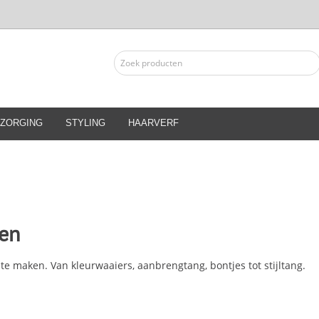
ZORGING
STYLING
HAARVERF
den
te maken. Van kleurwaaiers, aanbrengtang, bontjes tot stijltang.