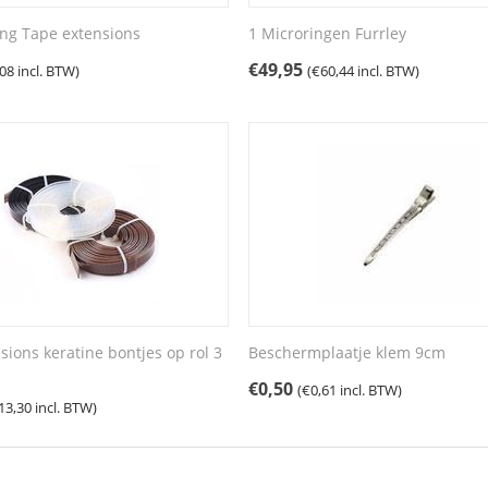
ang Tape extensions
1 Microringen Furrley
€
49,95
,08
incl. BTW)
(
€
60,44
incl. BTW)
sions keratine bontjes op rol 3
Beschermplaatje klem 9cm
€
0,50
(
€
0,61
incl. BTW)
13,30
incl. BTW)