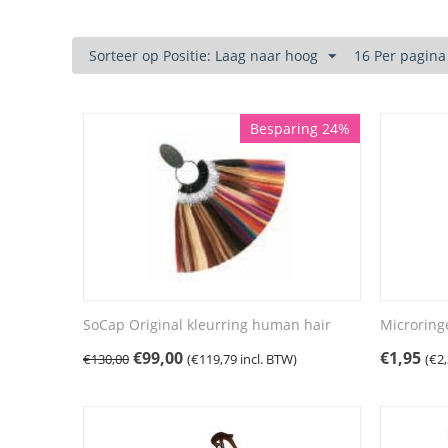
Sorteer op Positie: Laag naar hoog
16 Per pagina
Besparing 24%
SoCap Original kleurring human hair
Microrin
€
99,00
€
1,95
€
130,00
(
€
119,79
incl. BTW)
(
€
2