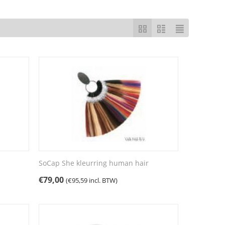
SoCap She kleurring human hair
€
79,00
(
€
95,59
incl. BTW)