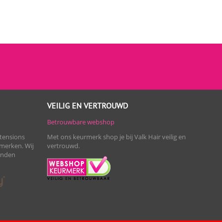
VEILIG EN VERTROUWD
Betrouwbare webshop
xtensions
Met ons keurmerk shop je bij Valk Hair veilig en
merken. Wij
vertrouwd.
zenden