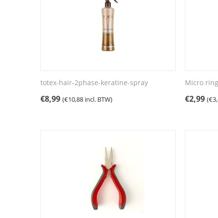
totex-hair-2phase-keratine-spray
Micro rin
€
8,99
€
2,99
(
€
10,88
incl. BTW)
(
€
3