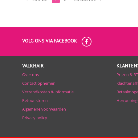
VOLG ONS VIA FACEBOOK
VALKHAIR
KLANTEN
Over ons
Prijzen & B
Contact opnemen
Klachtenaf
Verzendkosten & informatie
Betaalmoge
Retour sturen
Herroeping
Algemene voorwaarden
Privacy policy