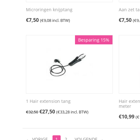
Microringen knijptang
Aan zet t
€
7,50
€
7,50
(
€
9,08
incl. BTW)
(
€
9
Besparing 15%
1 Hair extension tang
Hair exten
meter
€
27,50
€
32,50
(
€
33,28
incl. BTW)
€
10,99
(
€
VORIGE
1
2
VOLGENDE