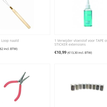
g Loop naald
1 Verwijder vloeistof voor TAPE o
STICKER extensions
,62
incl. BTW)
€
10,99
(
€
13,30
incl. BTW)