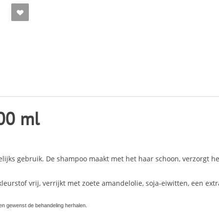
00 ml
elijks gebruik. De shampoo maakt met het haar schoon, verzorgt h
rstof vrij, verrijkt met zoete amandelolie, soja-eiwitten, een ext
ien gewenst de behandeling herhalen.