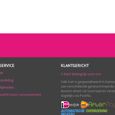
SERVICE
KLANTGERICHT
TW
U bent belangrijk voor ons
handeling
Valk hair is gespecialiseerd in haire
van verschillende gerenommeerde 
lijkheden
leveren direct uit voorraad en ver
srecht (voor consumenten)
dagelijks via PostNL.